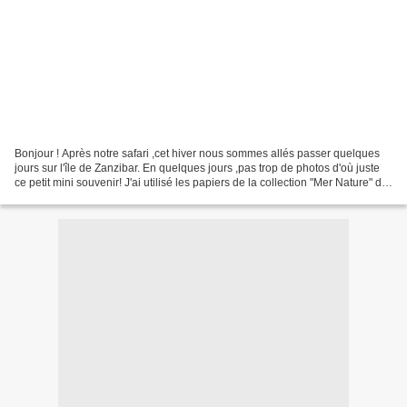
Bonjour ! Après notre safari ,cet hiver nous sommes allés passer quelques
jours sur l'île de Zanzibar. En quelques jours ,pas trop de photos d'où juste
ce petit mini souvenir! J'ai utilisé les papiers de la collection "Mer Nature" de
MH Geffray. A gauche...