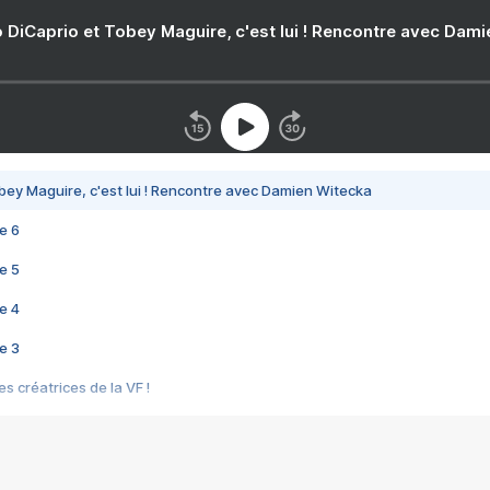
 DiCaprio et Tobey Maguire, c'est lui ! Rencontre avec Dam
bey Maguire, c'est lui ! Rencontre avec Damien Witecka
e 6
e 5
e 4
e 3
s créatrices de la VF !
e 2
e 1