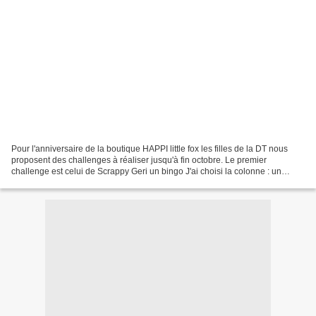
Pour l'anniversaire de la boutique HAPPI little fox les filles de la DT nous
proposent des challenges à réaliser jusqu'à fin octobre. Le premier
challenge est celui de Scrappy Geri un bingo J'ai choisi la colonne : un
cercle ,rose ,étiquette. Une simple...