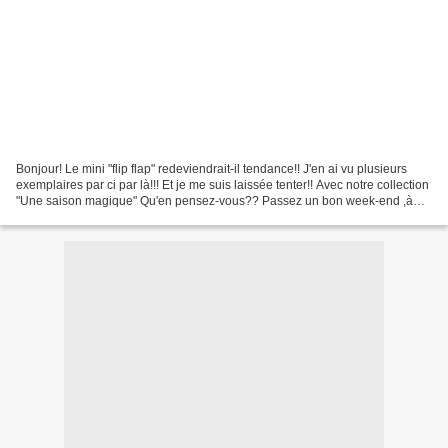
Bonjour! Le mini "flip flap" redeviendrait-il tendance!! J'en ai vu plusieurs
exemplaires par ci par là!!! Et je me suis laissée tenter!! Avec notre collection
"Une saison magique" Qu'en pensez-vous?? Passez un bon week-end ,à
bientôt!