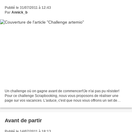
Publié le 31/07/2011 à 12:43
Par
Annick_b
Un challenge où on gagne avant de commencer!!Je n'ai pas pu résister!
Pour ce challenge Scrapbooking, nous vous proposons de réaliser une
page sur vos vacances. L'astuce, c'est que nous vous offrons un set de
papiers Secret Garden ou Aqua System de ColorConspiracy....
Avant de partir
Publié le 14/07/2011 à 18:13