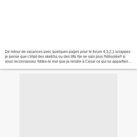
De retour de vacances avec quelques pages pour le forum 4,3,2,1 scrappez
je pense que c'était des sketchs ou des lifts !!je ne sais plus !!!désolée!! si
vous reconnaissez !!dites-le moi que je rendre à César ce qui lui appartient!
Voilà pour aujourd'hui!...