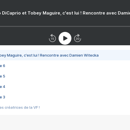
 DiCaprio et Tobey Maguire, c'est lui ! Rencontre avec Dam
bey Maguire, c'est lui ! Rencontre avec Damien Witecka
e 6
e 5
e 4
e 3
s créatrices de la VF !
e 2
e 1