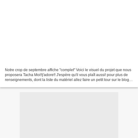
Notre crop de septembre affiche "complet" Voici le visuel du projet que nous
proposera Tacha Moi!!j'adore!! J'espère qu'il vous plaît aussi! pour plus de
renseignements, dont la liste du matériel allez faire un petit tour sur le blog
de Tacha http://leblogdetacha.blogspot.com/...