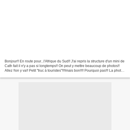
Bonjour!! En route pour...l'Afrique du Sud!! J'ai repris la structure d'un mini de
Cath fait il n'y a pas si longtemps!! On peut y mettre beaucoup de photos!!
Allez !!on y va!! Petit "truc à touristes"!!!!mais bon!!!! Pourquoi pas!!! La photo
avec Madiba!!...