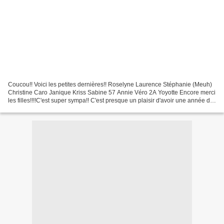
Coucou!! Voici les petites dernières!! Roselyne Laurence Stéphanie (Meuh)
Christine Caro Janique Kriss Sabine 57 Annie Véro 2A Yoyotte Encore merci
les filles!!!!C'est super sympa!! C'est presque un plaisir d'avoir une année de
plus!! A bientôt!!