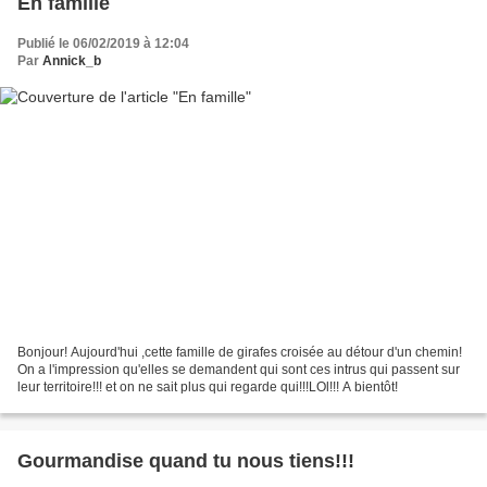
En famille
Publié le 06/02/2019 à 12:04
Par
Annick_b
Bonjour! Aujourd'hui ,cette famille de girafes croisée au détour d'un chemin!
On a l'impression qu'elles se demandent qui sont ces intrus qui passent sur
leur territoire!!! et on ne sait plus qui regarde qui!!!LOl!!! A bientôt!
Gourmandise quand tu nous tiens!!!