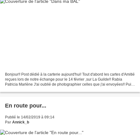
Bonjour!! Post dédié à la carterie aujourd'hui! Tout d'abord les cartes d'Amitié
reçues lors de notre échange pour le 14 février ,sur La Guilde!! Rabia
Patricia Marlène J'ai oublié de photographier celles que j'ai envoyées!! Puis
je continue avec mon...
En route pour...
Publié le 14/02/2019 à 09:14
Par
Annick_b