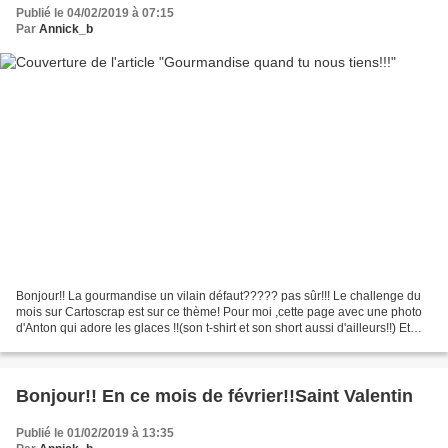
Publié le 04/02/2019 à 07:15
Par
Annick_b
Bonjour!! La gourmandise un vilain défaut????? pas sûr!!! Le challenge du
mois sur Cartoscrap est sur ce thème! Pour moi ,cette page avec une photo
d'Anton qui adore les glaces !!(son t-shirt et son short aussi d'ailleurs!!) Et
vous???votre gourmandise...
Bonjour!! En ce mois de février!!Saint Valentin
Publié le 01/02/2019 à 13:35