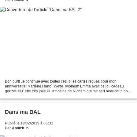
Bonjour!! Je continue avec toutes ces jolies cartes reçues pour mon
anniversaire! Marlène Hanoï Yvette Tylothom Emma avec ce joli cadeau
gouzous!! Cette très jolie PL africaine de Nicham qui me sert beaucoup pour
mes dernières photos!!!!comme par hasard!!!...
Dans ma BAL
Publié le 18/02/2019 à 06:31
Par
Annick_b