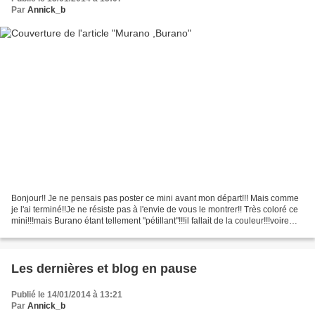
Par
Annick_b
Bonjour!! Je ne pensais pas poster ce mini avant mon départ!!! Mais comme
je l'ai terminé!!Je ne résiste pas à l'envie de vous le montrer!! Très coloré ce
mini!!!mais Burano étant tellement "pétillant"!!!il fallait de la couleur!!!voire
même des couleurs!!!...
Les dernières et blog en pause
Publié le 14/01/2014 à 13:21
Par
Annick_b