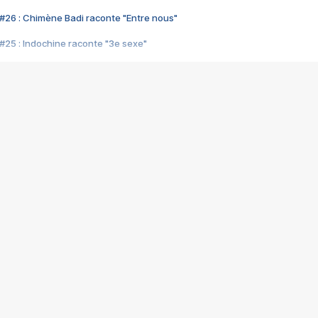
#26 : Chimène Badi raconte "Entre nous"
#25 : Indochine raconte "3e sexe"
#24 : Zaho raconte "C'est chelou"
#23 : Patrick Bruel raconte "Au café des délices"
#22 : Kyo raconte "Le chemin"
#21 : Nolwenn Leroy raconte "Cassé"
#20 : Patrick Hernandez raconte "Born to be alive"
#19 : Lorie raconte "Près de moi"
#18 : Michael Jones raconte "A nos actes manqués" (avec Jean-Jacque
#17 : Khaled raconte "Aïcha"
#16 : Corneille raconte "Parce qu'on vient de loin"
#15 : Indochine raconte "L'aventurier"