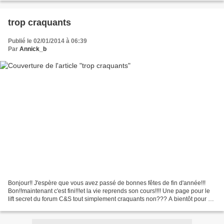
trop craquants
Publié le 02/01/2014 à 06:39
Par
Annick_b
Bonjour!! J'espère que vous avez passé de bonnes fêtes de fin d'année!!!
Bon!!maintenant c'est fini!!!et la vie reprends son cours!!!! Une page pour le
lift secret du forum C&S tout simplement craquants non??? A bientôt pour un
mini...Noël!!bien sûr!...