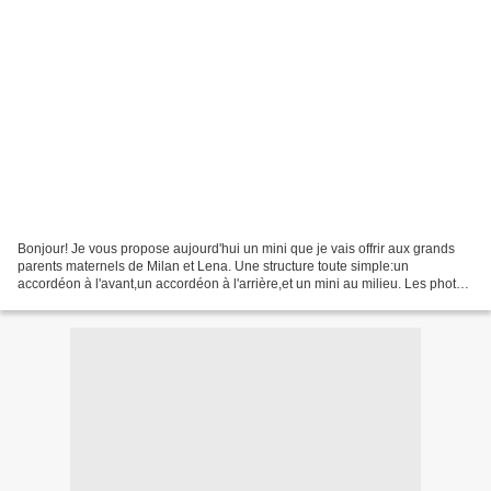
Bonjour! Je vous propose aujourd'hui un mini que je vais offrir aux grands
parents maternels de Milan et Lena. Une structure toute simple:un
accordéon à l'avant,un accordéon à l'arrière,et un mini au milieu. Les photos
ne sont pas très bonnes !!Manque...