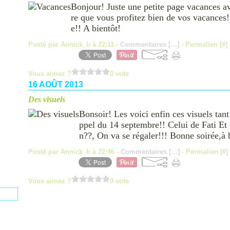
Bonjour! Juste une petite page vacances av
re que vous profitez bien de vos vacances!!!
e!! A bientôt!
Posté par Annick_b à 22:11 -
Commentaires [
…
]
- Permalien [
#
]
Vous aimez ?
0 vote
16 AOÛT 2013
Des visuels
Bonsoir! Les voici enfin ces visuels tan
ppel du 14 septembre!! Celui de Fati Et c
n??, On va se régaler!!! Bonne soirée,à 
Posté par Annick_b à 22:46 -
Commentaires [
…
]
- Permalien [
#
]
Vous aimez ?
0 vote