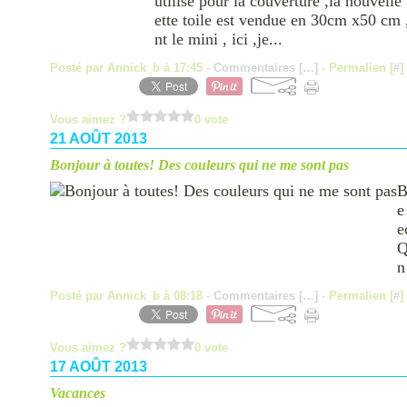
utilisé pour la couverture ,la nouvelle
ette toile est vendue en 30cm x50 cm ,
nt le mini , ici ,je...
Posté par Annick_b à 17:45 -
Commentaires [
…
]
- Permalien [
#
]
Vous aimez ?
0 vote
21 AOÛT 2013
Bonjour à toutes! Des couleurs qui ne me sont pas
B
e
e
Q
n
Posté par Annick_b à 08:18 -
Commentaires [
…
]
- Permalien [
#
]
Vous aimez ?
0 vote
17 AOÛT 2013
Vacances