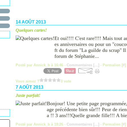
14 AOÛT 2013
Quelques cartes!
Et oui!!!! C'est rare!!!! Mais tout 
es anniversaires ou pour un "coucou"
ft du forum "La guilde du scrap" Il s
forum de Stéphanie...
Posté par Annick_b à 16:46 -
Commentaires [
…
]
- Permalien [
#
]
Vous aimez ?
0 vote
7 AOÛT 2013
Juste parfait!
Bonjour! Une petite page programmée, 
age précédente bien sûr!!! Peur de rien
a !! 3 ans!!!Quelle grande fille!!! A bie
Posté par Annick_b à 18:26 -
Commentaires [
…
]
- Permalien [
#
]