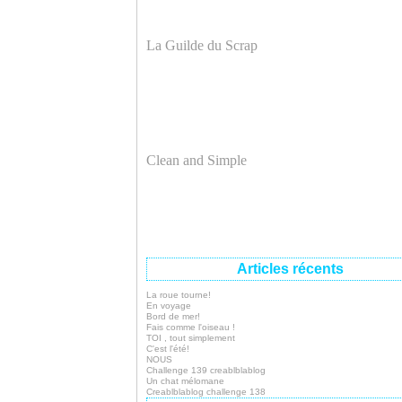
La Guilde du Scrap
Clean and Simple
Articles récents
La roue tourne!
En voyage
Bord de mer!
Fais comme l'oiseau !
TOI , tout simplement
C'est l'été!
NOUS
Challenge 139 creablblablog
Un chat mélomane
Creablblablog challenge 138