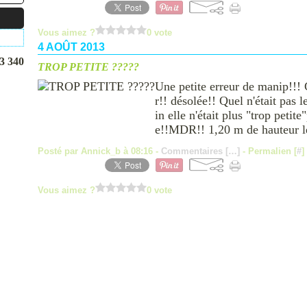
Vous aimez ?
0 vote
4 AOÛT 2013
3 340
TROP PETITE ?????
Une petite erreur de manip!!! 
r!! désolée!! Quel n'était pas 
in elle n'était plus "trop petite
e!!MDR!! 1,20 m de hauteur le
Posté par Annick_b à 08:16 -
Commentaires [
…
]
- Permalien [
#
]
Vous aimez ?
0 vote