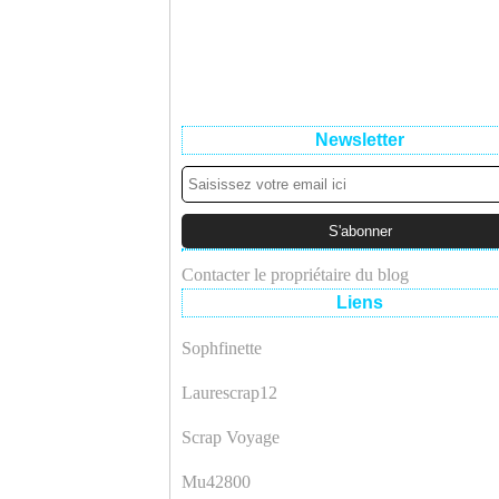
Newsletter
Contacter le propriétaire du blog
Liens
Sophfinette
Laurescrap12
Scrap Voyage
Mu42800