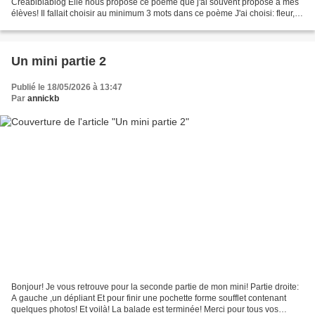
Creablblablog Elle nous propose ce poème que j'ai souvent proposé à mes
élèves! Il fallait choisir au minimum 3 mots dans ce poème J'ai choisi: fleur,
coeur, abeille ,étoile J'ai vu de-ci...
Un mini partie 2
Publié le 18/05/2026 à 13:47
Par
annickb
Bonjour! Je vous retrouve pour la seconde partie de mon mini! Partie droite:
A gauche ,un dépliant Et pour finir une pochette forme soufflet contenant
quelques photos! Et voilà! La balade est terminée! Merci pour tous vos