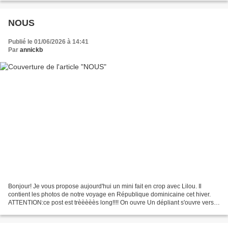
NOUS
Publié le 01/06/2026 à 14:41
Par
annickb
Bonjour! Je vous propose aujourd'hui un mini fait en crop avec Lilou. Il
contient les photos de notre voyage en République dominicaine cet hiver.
ATTENTION:ce post est trèèèèès long!!!! On ouvre Un dépliant s'ouvre vers
la droite On continue! Des pochettes...