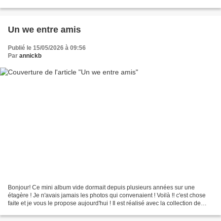
gentils commentaires et à bientôt...
Un we entre amis
Publié le 15/05/2026 à 09:56
Par
annickb
Bonjour! Ce mini album vide dormait depuis plusieurs années sur une
étagère ! Je n'avais jamais les photos qui convenaient ! Voilà !! c'est chose
faite et je vous le propose aujourd'hui ! Il est réalisé avec la collection de
papiers "Naturelle" de "Mes...