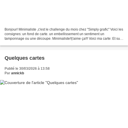
Bonjour! Minimaliste ,c'est le challenge du mois chez "Simply grafic" Voici les
consignes: un fond de carte. un embellissement un sentiment un
tamponnage ou une découpe. Minimaliste!!j'aime ça!!! Voici ma carte: Et sur
ma lancée!! J'en ai fait 2 autres!!...
Quelques cartes
Publié le 30/03/2026 à 13:58
Par
annickb