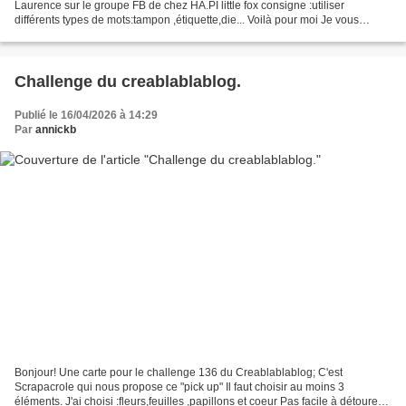
Laurence sur le groupe FB de chez HA.PI little fox consigne :utiliser
différents types de mots:tampon ,étiquette,die... Voilà pour moi Je vous
abandonne pour une dizaine de de jours...
Challenge du creablablablog.
Publié le 16/04/2026 à 14:29
Par
annickb
Bonjour! Une carte pour le challenge 136 du Creablablablog; C'est
Scrapacrole qui nous propose ce "pick up" Il faut choisir au moins 3
éléments. J'ai choisi :fleurs,feuilles ,papillons et coeur Pas facile à détourer