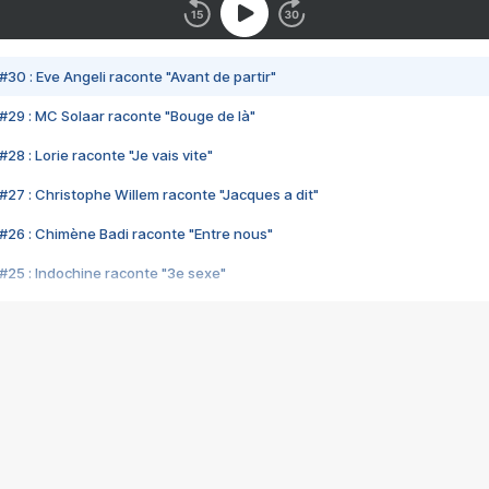
#30 : Eve Angeli raconte "Avant de partir"
#29 : MC Solaar raconte "Bouge de là"
28 : Lorie raconte "Je vais vite"
#27 : Christophe Willem raconte "Jacques a dit"
#26 : Chimène Badi raconte "Entre nous"
#25 : Indochine raconte "3e sexe"
#24 : Zaho raconte "C'est chelou"
#23 : Patrick Bruel raconte "Au café des délices"
#22 : Kyo raconte "Le chemin"
#21 : Nolwenn Leroy raconte "Cassé"
#20 : Patrick Hernandez raconte "Born to be alive"