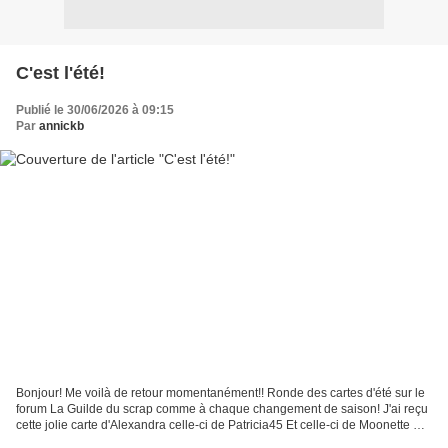
C'est l'été!
Publié le 30/06/2026 à 09:15
Par
annickb
Bonjour! Me voilà de retour momentanément!! Ronde des cartes d'été sur le
forum La Guilde du scrap comme à chaque changement de saison! J'ai reçu
cette jolie carte d'Alexandra celle-ci de Patricia45 Et celle-ci de Moonette Et
comme il n'est jamais trop...