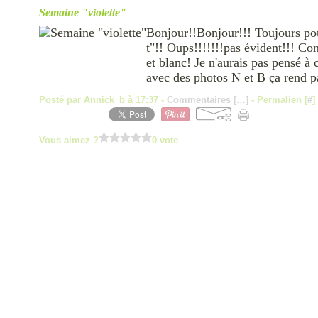
Semaine "violette"
Bonjour!!Bonjour!!! Toujours pou
t"!! Oups!!!!!!!pas évident!!! Co
et blanc! Je n'aurais pas pensé à 
avec des photos N et B ça rend pa
Posté par Annick_b à 17:37 -
Commentaires [
…
]
- Permalien [
#
]
Vous aimez ?
0 vote