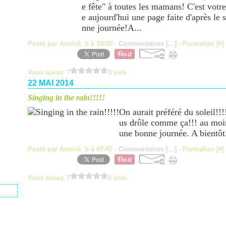
e fête" à toutes les mamans! C'est votr
e aujourd'hui une page faite d'après le 
nne journée!A...
Posté par Annick_b à 10:00 -
Commentaires [
…
]
- Permalien [
#
]
Vous aimez ?
0 vote
22 MAI 2014
Singing in the rain!!!!!
On aurait préféré du soleil!!!
us drôle comme ça!!! au moin
une bonne journée. A bientôt
Posté par Annick_b à 07:47 -
Commentaires [
…
]
- Permalien [
#
]
Vous aimez ?
0 vote