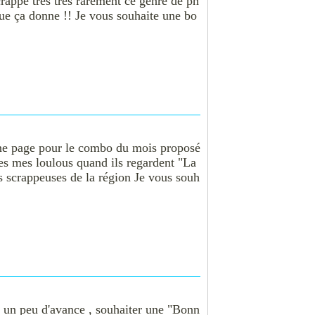
crappe très très rarement ce genre de ph
que ça donne !! Je vous souhaite une bo
Une page pour le combo du mois proposé
es mes loulous quand ils regardent "La
es scrappeuses de la région Je vous souh
c un peu d'avance , souhaiter une "Bonn