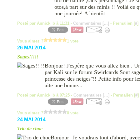
oto de nature ,sans personnage!! Je s
otos,à part sur des minis !! Voilà ce 
nne journée! A bientôt
Posté par Annick_b à 11:31 -
Commentaires [
…
]
- Permalien [
#
]
Vous aimez ?
1 vote
26 MAI 2014
Sages!!!!!
Bonjour! J'espère que vous allez bien . 
par Kali sur le forum Swirlcards Sont sag
princesse des neiges"!! Petite info pour l
aite une bonne...
Posté par Annick_b à 07:25 -
Commentaires [
…
]
- Permalien [
#
]
Vous aimez ?
0 vote
24 MAI 2014
Trio de choc
Bonjour! Je voudrais tout d'abord, ave