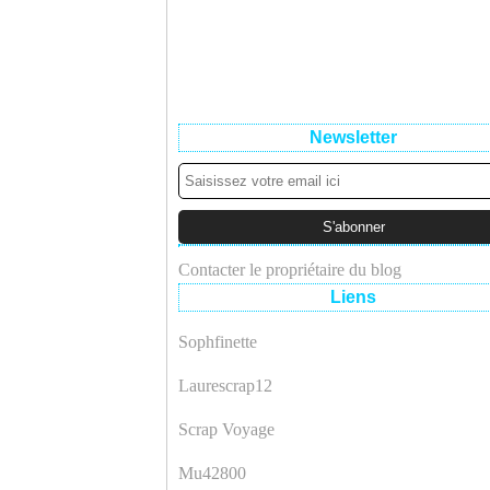
Newsletter
Contacter le propriétaire du blog
Liens
Sophfinette
Laurescrap12
Scrap Voyage
Mu42800