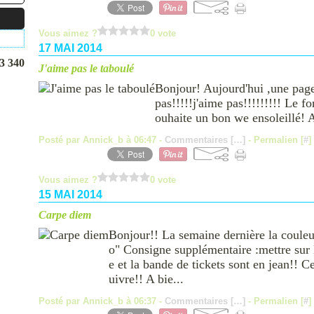
Vous aimez ?
0 vote
17 MAI 2014
3 340
J'aime pas le taboulé
Bonjour! Aujourd'hui ,une page 
pas!!!!!j'aime pas!!!!!!!!! Le f
ouhaite un bon we ensoleillé! A
Posté par Annick_b à 06:47 -
Commentaires [
…
]
- Permalien [
#
]
Vous aimez ?
0 vote
15 MAI 2014
Carpe diem
Bonjour!! La semaine dernière la couleur
o" Consigne supplémentaire :mettre sur 
e et la bande de tickets sont en jean!! C
uivre!! A bie...
Posté par Annick_b à 06:37 -
Commentaires [
…
]
- Permalien [
#
]