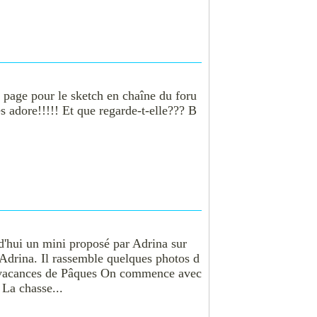
 page pour le sketch en chaîne du foru
 adore!!!!! Et que regarde-t-elle??? B
d'hui un mini proposé par Adrina sur
 Adrina. Il rassemble quelques photos d
s vacances de Pâques On commence avec
: La chasse...