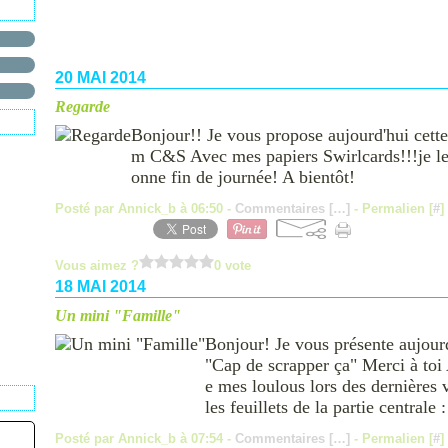
20 MAI 2014
Regarde
Bonjour!! Je vous propose aujourd'hui cette
m C&S Avec mes papiers Swirlcards!!!je les
onne fin de journée! A bientôt!
Posté par Annick_b à 06:50 -
Commentaires [
…
]
- Permalien [
#
]
Vous aimez ?
0 vote
18 MAI 2014
Un mini "Famille"
Bonjour! Je vous présente aujour
"Cap de scrapper ça" Merci à toi
e mes loulous lors des dernière
les feuillets de la partie centrale 
Posté par Annick_b à 07:54 -
Commentaires [
…
]
- Permalien [
#
]