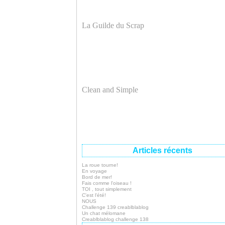
La Guilde du Scrap
Clean and Simple
Articles récents
La roue tourne!
En voyage
Bord de mer!
Fais comme l'oiseau !
TOI , tout simplement
C'est l'été!
NOUS
Challenge 139 creablblablog
Un chat mélomane
Creablblablog challenge 138