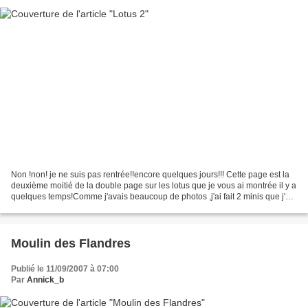
Non !non! je ne suis pas rentrée!!encore quelques jours!!! Cette page est la
deuxième moitié de la double page sur les lotus que je vous ai montrée il y a
quelques temps!Comme j'avais beaucoup de photos ,j'ai fait 2 minis que j'ai
collés sur ma page!
Moulin des Flandres
Publié le 11/09/2007 à 07:00
Par
Annick_b