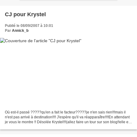
CJ pour Krystel
Publié le 08/09/2007 à 10:01
Par
Annick_b
Où est-il passé ?????qu'en a fait le facteur?????je n'en sais rien!!!mais il
n'est pas arrivé à destination!!!! J'espère qu'il va réapparaître!!!!En attendant
je vous le montre !! Désolée Krystel!!!(allez faire un tour sur son blog!!elle est
très dou...