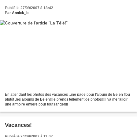
Publié le 27/09/2007 à 18:42
Par
Annick_b
En attendant les photos des vacances ,une page pour l'album de Belen !!ou
plutôt ,les albums de Belen!!!je prends tellement de photos!!!Il va me falloir
une armoire entière pour tout ranger!!!
Vacances!
Publié le 24/09/2007 à 11:07