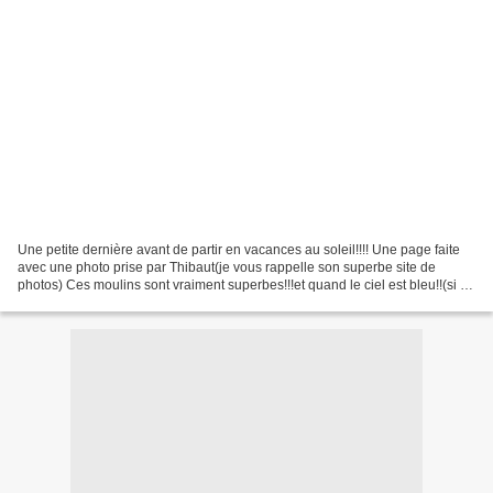
Une petite dernière avant de partir en vacances au soleil!!!! Une page faite
avec une photo prise par Thibaut(je vous rappelle son superbe site de
photos) Ces moulins sont vraiment superbes!!!et quand le ciel est bleu!!(si ,si
,des fois ça arrive!!!!)c'est...