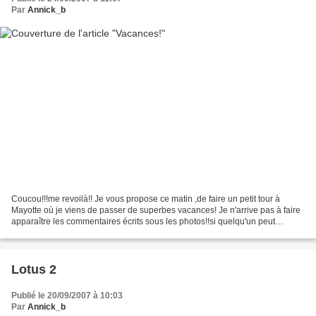
Par
Annick_b
Coucou!!!me revoilà!! Je vous propose ce matin ,de faire un petit tour à
Mayotte où je viens de passer de superbes vacances! Je n'arrive pas à faire
apparaître les commentaires écrits sous les photos!!si quelqu'un peut
m'aider???merci
Lotus 2
Publié le 20/09/2007 à 10:03
Par
Annick_b