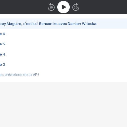
bey Maguire, c'est lui ! Rencontre avec Damien Witecka
e 6
e 5
e 4
e 3
s créatrices de la VF !
e 2
e 1
e Mektoub My Love arrive enfin ! Rencontre avec Shaïn Boumedine et Sal
i : après Toni en famille
elle réalise le bouleversant Dites lui que je l'aime