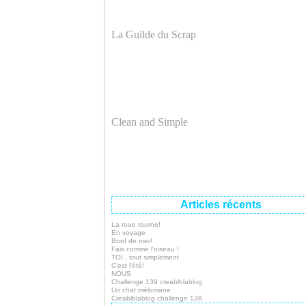
La Guilde du Scrap
Clean and Simple
Articles récents
La roue tourne!
En voyage
Bord de mer!
Fais comme l'oiseau !
TOI , tout simplement
C'est l'été!
NOUS
Challenge 139 creablblablog
Un chat mélomane
Creablblablog challenge 138