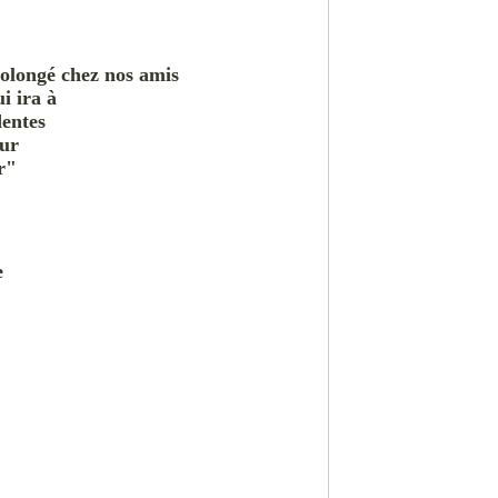
rolongé chez nos amis
i ira à
dentes
eur
r"
e