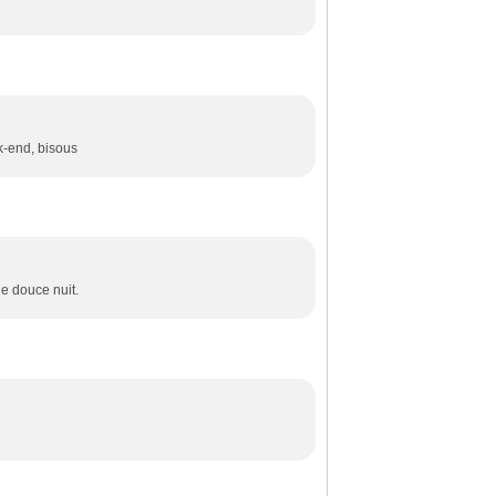
k-end, bisous
ne douce nuit.