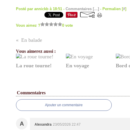
Posté par annickb à 18:51 -
Commentaires [
…
]
- Permalien [
#
]
Vous aimez ?
0 vote
En balade
Vous aimerez aussi :
La roue tourne!
En voyage
Bord 
Commentaires
Ajouter un commentaire
A
Alexandra
23/05/2026 22:47