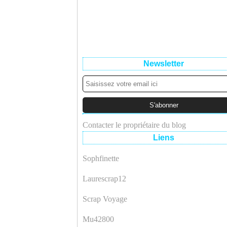
Newsletter
Contacter le propriétaire du blog
Liens
Sophfinette
Laurescrap12
Scrap Voyage
Mu42800