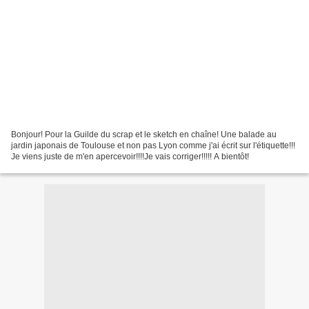
Bonjour! Pour la Guilde du scrap et le sketch en chaîne! Une balade au
jardin japonais de Toulouse et non pas Lyon comme j'ai écrit sur l'étiquette!!!
Je viens juste de m'en apercevoir!!!!Je vais corriger!!!!! A bientôt!