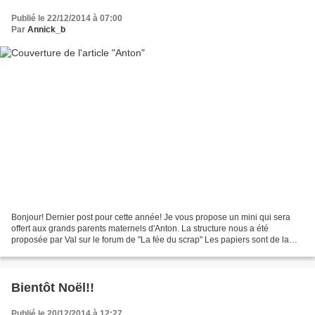
Publié le 22/12/2014 à 07:00
Par
Annick_b
Bonjour! Dernier post pour cette année! Je vous propose un mini qui sera
offert aux grands parents maternels d'Anton. La structure nous a été
proposée par Val sur le forum de "La fée du scrap" Les papiers sont de la
marque "Authentique" et les découpes...
Bientôt Noël!!
Publié le 20/12/2014 à 12:27