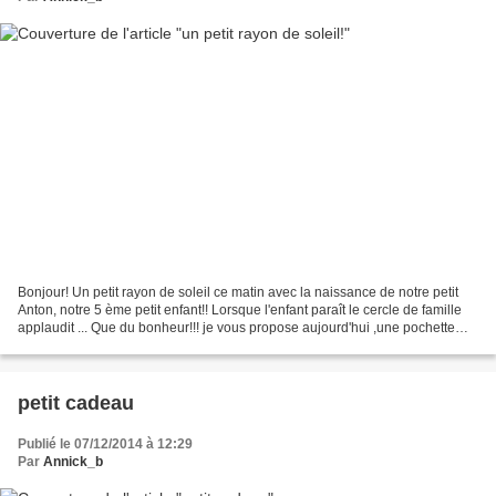
Bonjour! Un petit rayon de soleil ce matin avec la naissance de notre petit
Anton, notre 5 ème petit enfant!! Lorsque l'enfant paraît le cercle de famille
applaudit ... Que du bonheur!!! je vous propose aujourd'hui ,une pochette
porte-chèque (ou autre)!!...
petit cadeau
Publié le 07/12/2014 à 12:29
Par
Annick_b