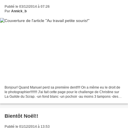
Publié le 03/12/2014 à 07:26
Par
Annick_b
Bonjour! Quand Manuel perd sa première dent!!!! On a même eu le droit de
le photographier!!!!!!!! J'ai fait cette page pour le challenge de Christine sur
La Guilde du Scrap. -un fond blanc -un pochoir -au moins 3 tampons -des
taches Voilà!voilà!!! A...
Bientôt Noël!!
Publié le 01/12/2014 à 13:53