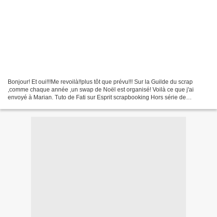
Bonjour! Et oui!!!Me revoilà!!plus tôt que prévu!!! Sur la Guilde du scrap
,comme chaque année ,un swap de Noël est organisé! Voilà ce que j'ai
envoyé à Marian. Tuto de Fati sur Esprit scrapbooking Hors série de
novembre Quelques pages sont restées vierges...