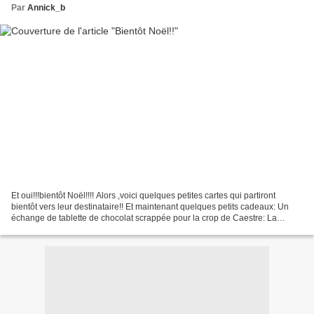
Par
Annick_b
Et oui!!!bientôt Noël!!!! Alors ,voici quelques petites cartes qui partiront
bientôt vers leur destinataire!! Et maintenant quelques petits cadeaux: Un
échange de tablette de chocolat scrappée pour la crop de Caestre: La
mienne: Celle que j'ai reçue:...