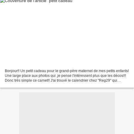
Bonjour!! Un petit cadeau pour le grand-père maternel de mes petits enfants!
Une large place aux photos qui ,je pense l'intéressent plus que les décos!!!
Donc très simple ce carnet!! J'ai trouvé le calendrier chez "Reg29" qui
partage généreusement tout...