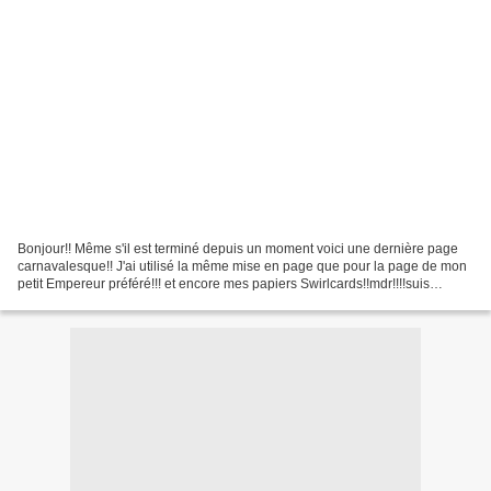
Bonjour!! Même s'il est terminé depuis un moment voici une dernière page
carnavalesque!! J'ai utilisé la même mise en page que pour la page de mon
petit Empereur préféré!!! et encore mes papiers Swirlcards!!mdr!!!!suis
accro!!!!! C'est grave docteur???...