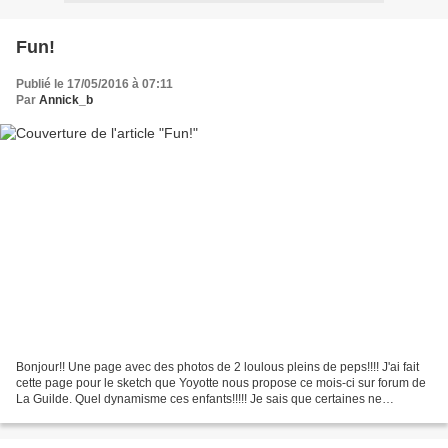
Fun!
Publié le 17/05/2016 à 07:11
Par
Annick_b
Bonjour!! Une page avec des photos de 2 loulous pleins de peps!!!! J'ai fait
cette page pour le sketch que Yoyotte nous propose ce mois-ci sur forum de
La Guilde. Quel dynamisme ces enfants!!!!! Je sais que certaines ne
reçoivent plus mes news letters!!de...