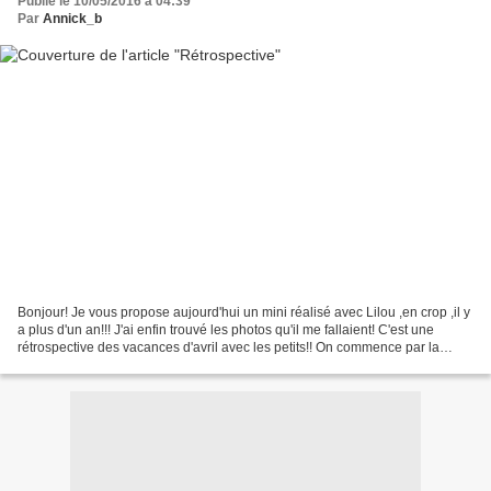
Publié le 10/05/2016 à 04:39
Par
Annick_b
Bonjour! Je vous propose aujourd'hui un mini réalisé avec Lilou ,en crop ,il y
a plus d'un an!!! J'ai enfin trouvé les photos qu'il me fallaient! C'est une
rétrospective des vacances d'avril avec les petits!! On commence par la
plage avec Belèn et Manuel...