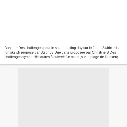
Bonjour! Des challenges pour le scrapbooking day sur le forum Swirlcards
,un sketch proposé par Steph63 Une carte proposée par Christine B Des
challenges sympas!!!!d'autres à suivre!! Ce matin ,sur la plage de Dunkerque
,le tournage du film continue!...