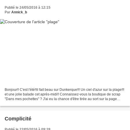
Publié le 24/05/2016 à 12:15
Par
Annick_b
Bonjour!! C'est l'été!!il fait beau sur Dunkerque!!! Un ciel d'azur sur la plage!!!
et une jolie balade cet après-midi!! Connaissez-vous la boutique de scrap
"Dans mes pochettes" ? J'ai eu la chance d'être tirée au sort sur la page
Face book de la boutique...
Complicité
Publié le 22/05/2016 à 09:28