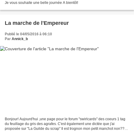
Je vous souhaite une belle journée A bientôt!
La marche de l'Empereur
Publié le 04/05/2016 à 06:10
Par
Annick_b
Bonjour! Aujourd'hui ,une page pour le forum "swirlcards" des coeurs 1 tag
du feuillage du gris des agrafes. C'est également une dictée que j'ai
proposée sur "La Guilde du scrap" Il est trognon mon petit manchot non????
A bientôt!