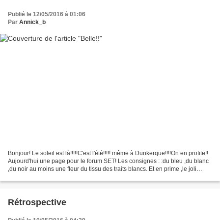
Publié le 12/05/2016 à 01:06
Par
Annick_b
Bonjour! Le soleil est là!!!!!C'est l'été!!!!! même à Dunkerque!!!!On en profite!!
Aujourd'hui une page pour le forum SET! Les consignes : :du bleu ,du blanc
,du noir au moins une fleur du tissu des traits blancs. Et en prime ,le joli
sourire de Belèn!!!...
Rétrospective