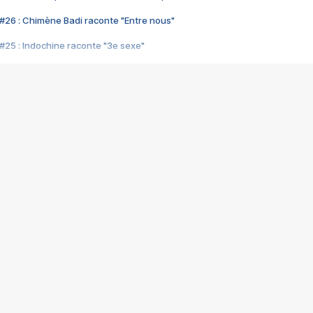
#26 : Chimène Badi raconte "Entre nous"
#25 : Indochine raconte "3e sexe"
#24 : Zaho raconte "C'est chelou"
#23 : Patrick Bruel raconte "Au café des délices"
#22 : Kyo raconte "Le chemin"
#21 : Nolwenn Leroy raconte "Cassé"
#20 : Patrick Hernandez raconte "Born to be alive"
#19 : Lorie raconte "Près de moi"
#18 : Michael Jones raconte "A nos actes manqués" (avec Jean-Jacque
#17 : Khaled raconte "Aïcha"
#16 : Corneille raconte "Parce qu'on vient de loin"
#15 : Indochine raconte "L'aventurier"