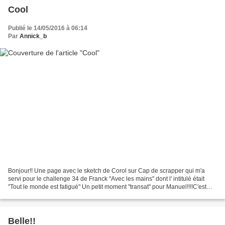
Cool
Publié le 14/05/2016 à 06:14
Par
Annick_b
Bonjour!! Une page avec le sketch de Corol sur Cap de scrapper qui m'a
servi pour le challenge 34 de Franck "Avec les mains" dont l' intitulé était
"Tout le monde est fatigué" Un petit moment "transat" pour Manuel!!!!C'est
rare!!!!!!! Je vous souhaite...
Belle!!