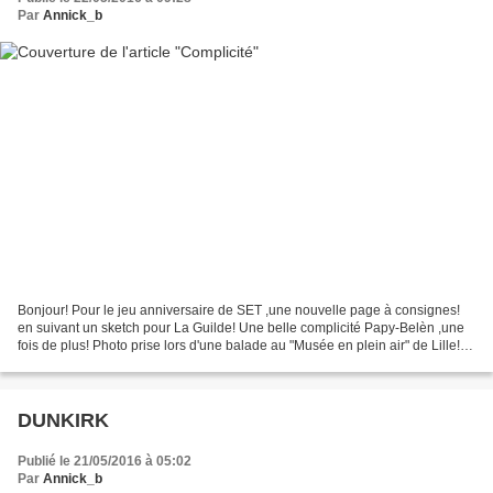
Par
Annick_b
Bonjour! Pour le jeu anniversaire de SET ,une nouvelle page à consignes!
en suivant un sketch pour La Guilde! Une belle complicité Papy-Belèn ,une
fois de plus! Photo prise lors d'une balade au "Musée en plein air" de Lille!
Certaines d'entre vous m'ont...
DUNKIRK
Publié le 21/05/2016 à 05:02
Par
Annick_b