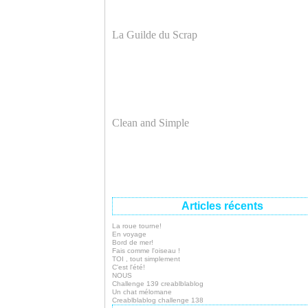
La Guilde du Scrap
Clean and Simple
Articles récents
La roue tourne!
En voyage
Bord de mer!
Fais comme l'oiseau !
TOI , tout simplement
C'est l'été!
NOUS
Challenge 139 creablblablog
Un chat mélomane
Creablblablog challenge 138