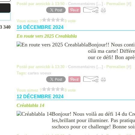
Posté par annickb à 13:50 -
Commentaires [
…
]
- Permalien [
#
]
Vous aimez ?
0 vote
3 340
16 DÉCEMBRE 2024
En route vers 2025 Creablabla
Bonjour!! Nous conti
oilà ma carte! Différ
our ce défi! Bon aprè
Posté par annickb à 13:30 -
Commentaires [
…
]
- Permalien [
#
]
Tags:
cartes voeux
Vous aimez ?
0 vote
12 DÉCEMBRE 2024
Créablabla 14
Bonjour! Nous voilà au défi 14 du Crea
les,brillant pour illuminer. Pas prati
sschoco pour ce challenge! Bonne soir