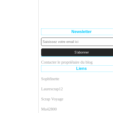
Newsletter
Contacter le propriétaire du blog
Liens
Sophfinette
Laurescrap12
Scrap Voyage
Mu42800