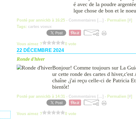
é avec de la poudre argentée
lque chose de bon et le noeu
Posté par annickb à 16:25 -
Commentaires [
…
]
- Permalien [
#
]
Tags:
cartes voeux
Vous aimez ?
0 vote
22 DÉCEMBRE 2024
Ronde d'hiver
Bonjour! Comme toujours sur La Guide
ur cette ronde des cartes d hiver,c'es
chaîne ,j'ai reçu celle-ci de Patricia
bientôt!
Posté par annickb à 14:31 -
Commentaires [
…
]
- Permalien [
#
]
Vous aimez ?
0 vote