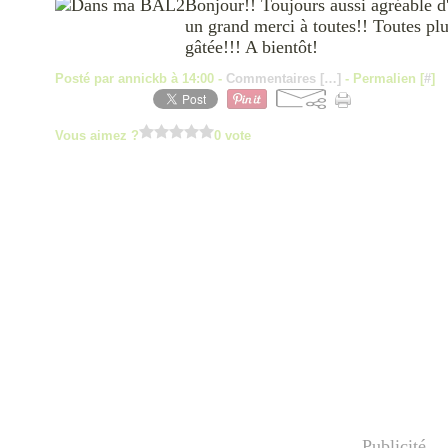
Bonjour!! Toujours aussi agréable 
un grand merci à toutes!! Toutes plus
gâtée!!! A bientôt!
Posté par annickb à 14:00 -
Commentaires [
…
]
- Permalien [
#
]
Vous aimez ?
0 vote
Publicité