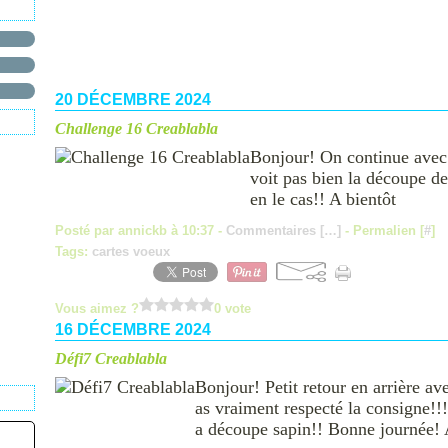
20 DÉCEMBRE 2024
Challenge 16 Creablabla
Bonjour! On continue avec
voit pas bien la découpe de
en le cas!! A bientôt
Posté par annickb à 10:37 -
Commentaires [
…
]
- Permalien [
#
]
Tags:
cartes voeux
Vous aimez ?
0 vote
16 DÉCEMBRE 2024
Défi7 Creablabla
Bonjour! Petit retour en arrière ave
as vraiment respecté la consigne!!!!
a découpe sapin!! Bonne journée! 