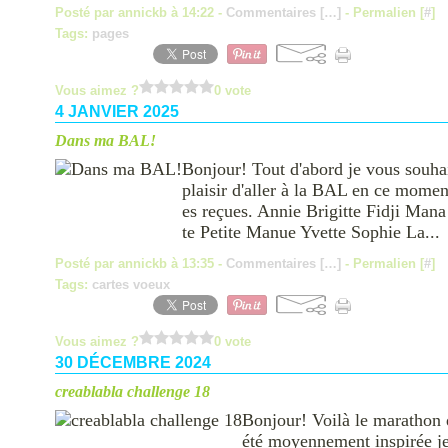
Posté par annickb à 14:22 -
Commentaires [
…
]
- Permalien [
#
]
Tags:
pages
Vous aimez ?
0 vote
4 JANVIER 2025
Dans ma BAL!
Bonjour! Tout d'abord je vous souha
plaisir d'aller à la BAL en ce moment
es reçues. Annie Brigitte Fidji M
te Petite Manue Yvette Sophie La...
Posté par annickb à 13:35 -
Commentaires [
…
]
- Permalien [
#
]
Tags:
cartes voeux
Vous aimez ?
0 vote
30 DÉCEMBRE 2024
creablabla challenge 18
Bonjour! Voilà le marathon q
été moyennement inspirée je 