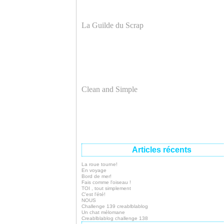
La Guilde du Scrap
Clean and Simple
Articles récents
La roue tourne!
En voyage
Bord de mer!
Fais comme l'oiseau !
TOI , tout simplement
C'est l'été!
NOUS
Challenge 139 creablblablog
Un chat mélomane
Creablblablog challenge 138