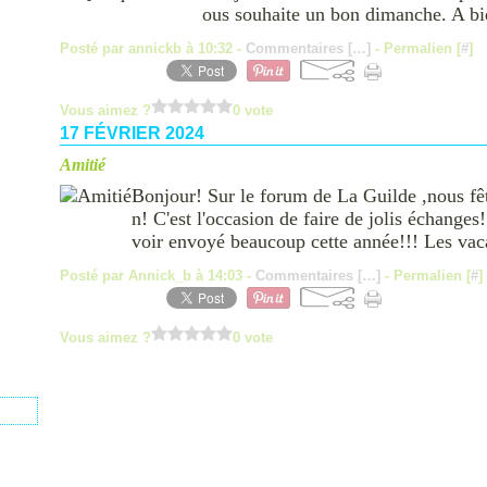
ous souhaite un bon dimanche. A bi
Posté par annickb à 10:32 -
Commentaires [
…
]
- Permalien [
#
]
Vous aimez ?
0 vote
17 FÉVRIER 2024
Amitié
Bonjour! Sur le forum de La Guilde ,nous fêto
n! C'est l'occasion de faire de jolis échange
voir envoyé beaucoup cette année!!! Les vacan
Posté par Annick_b à 14:03 -
Commentaires [
…
]
- Permalien [
#
]
Vous aimez ?
0 vote