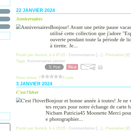
22 JANVIER 2024
Anniversaires
Bonjour! Avant une petite pause vacanc
utilisé cette collection que j'adore "E
ouverte pendant toute la période de liq
à tirette. Je...
Posté par Annick_b à 07:25 -
Commentaires [
…
]
- Permalien [
#
]
Tags:
Anniversaires janvier
Vous aimez ?
0 vote
3 JANVIER 2024
C'est l'hiver
Bonjour et bonne année à toutes! Je ne v
tes reçues pour notre échange de carte 
Nicham Patricia45 Moonette Merci pour ce
e photographier...
Posté par Annick_b à 19:20 -
Commentaires [
…
]
- Permalien [
#
]