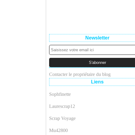
Newsletter
Contacter le propriétaire du blog
Liens
Sophfinette
Laurescrap12
Scrap Voyage
Mu42800