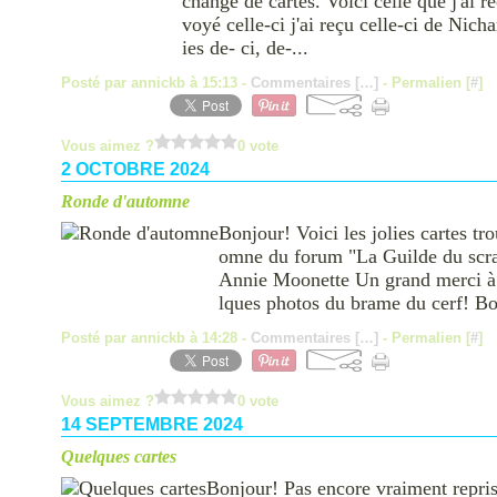
change de cartes. Voici celle que j'ai re
voyé celle-ci j'ai reçu celle-ci de Nicha
ies de- ci, de-...
Posté par annickb à 15:13 -
Commentaires [
…
]
- Permalien [
#
]
Vous aimez ?
0 vote
2 OCTOBRE 2024
Ronde d'automne
Bonjour! Voici les jolies cartes t
omne du forum "La Guilde du scra
Annie Moonette Un grand merci à 
lques photos du brame du cerf! Bo
Posté par annickb à 14:28 -
Commentaires [
…
]
- Permalien [
#
]
Vous aimez ?
0 vote
14 SEPTEMBRE 2024
Quelques cartes
Bonjour! Pas encore vraiment repris 