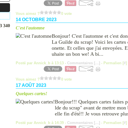
Vous aimez ?
0 vote
14 OCTOBRE 2023
3 340
C'est l'automne
Bonjour! C'est l'automne et c'est don
La Guilde du scrap! Voici les carte
onette. Et celles que j'ai envoyées. 
uhaite un bon we! A bi...
Posté par Annick_b à 13:13 -
Commentaires [
…
]
- Permalien [
#
]
Vous aimez ?
0 vote
17 AOÛT 2023
Quelques cartes!
Bonjour!!! Quelques cartes faites p
lde du scrap" avant de mettre mon 
elle fin d'été!! Je vous retrouve plu
Posté par Annick_b à 14:39 -
Commentaires [
…
]
- Permalien [
#
]