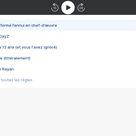
nsformé l’ennui en chef-d’œuvre
 DayZ
 a 13 ans (et vous l'avez ignoré)
e (littéralement)
im Rayan
 toutes les règles
s les jeux vidéo
us choquant de Rockstar ? - Le scandale BULLY
e plus moche de Steam
du RÊVE tourne au CAUCHEMAR
pendant 8 heures