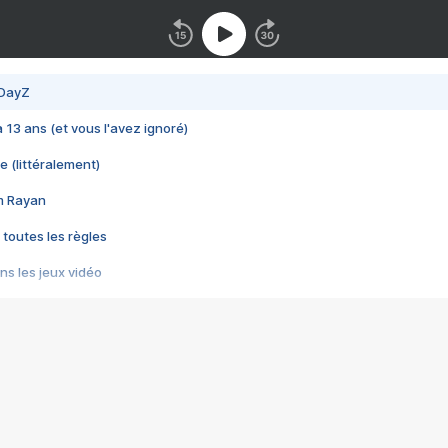
 DayZ
 a 13 ans (et vous l'avez ignoré)
e (littéralement)
im Rayan
 toutes les règles
s les jeux vidéo
us choquant de Rockstar ? - Le scandale BULLY
e plus moche de Steam
du RÊVE tourne au CAUCHEMAR
pendant 8 heures