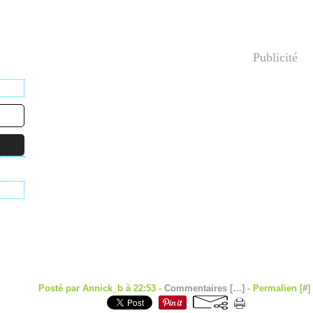
Publicité
Posté par Annick_b à 22:53 -
Commentaires [
…
]
- Permalien [
#
]