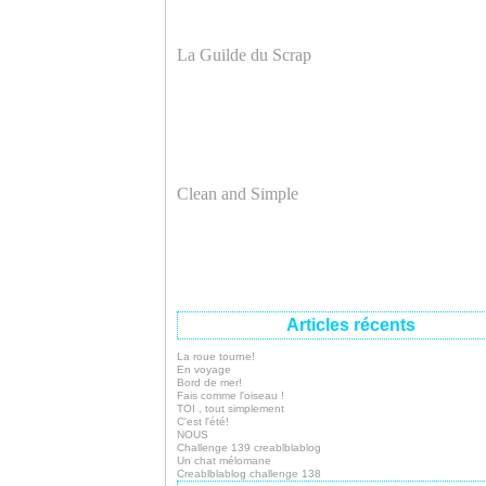
La Guilde du Scrap
Clean and Simple
Articles récents
La roue tourne!
En voyage
Bord de mer!
Fais comme l'oiseau !
TOI , tout simplement
C'est l'été!
NOUS
Challenge 139 creablblablog
Un chat mélomane
Creablblablog challenge 138