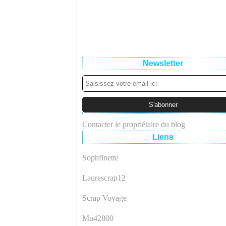
Newsletter
Contacter le propriétaire du blog
Liens
Sophfinette
Laurescrap12
Scrap Voyage
Mu42800