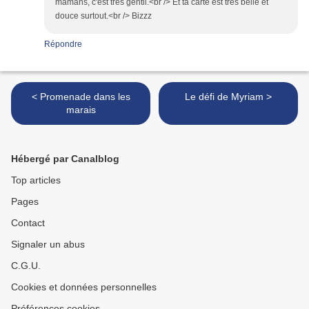
mamans, c'est très gentil.<br /> Et ta carte est très belle et
douce surtout.<br /> Bizzz
Répondre
< Promenade dans les
Le défi de Myriam >
marais
Hébergé par Canalblog
Top articles
Pages
Contact
Signaler un abus
C.G.U.
Cookies et données personnelles
Préférences cookies