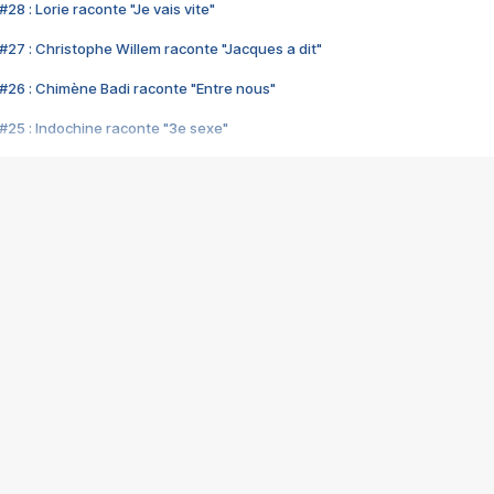
28 : Lorie raconte "Je vais vite"
#27 : Christophe Willem raconte "Jacques a dit"
#26 : Chimène Badi raconte "Entre nous"
#25 : Indochine raconte "3e sexe"
#24 : Zaho raconte "C'est chelou"
#23 : Patrick Bruel raconte "Au café des délices"
#22 : Kyo raconte "Le chemin"
#21 : Nolwenn Leroy raconte "Cassé"
#20 : Patrick Hernandez raconte "Born to be alive"
#19 : Lorie raconte "Près de moi"
#18 : Michael Jones raconte "A nos actes manqués" (avec Jean-Jacque
#17 : Khaled raconte "Aïcha"
#16 : Corneille raconte "Parce qu'on vient de loin"