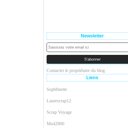
Newsletter
Contacter le propriétaire du blog
Liens
Sophfinette
Laurescrap12
Scrap Voyage
Mu42800