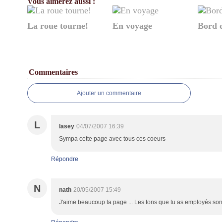
Vous aimerez aussi :
La roue tourne!
En voyage
Bord 
Commentaires
Ajouter un commentaire
L
lasey
04/07/2007 16:39
Sympa cette page avec tous ces coeurs
Répondre
N
nath
20/05/2007 15:49
J'aime beaucoup ta page ... Les tons que tu as employés sont t