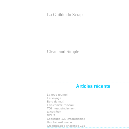
La Guilde du Scrap
Clean and Simple
Articles récents
La roue tourne!
En voyage
Bord de mer!
Fais comme l'oiseau !
TOI , tout simplement
C'est l'été!
NOUS
Challenge 139 creablblablog
Un chat mélomane
Creablblablog challenge 138