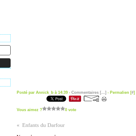
Posté par Annick_b à 14:39 -
Commentaires [
…
]
- Permalien [
#
]
Vous aimez ?
0 vote
Enfants du Darfour